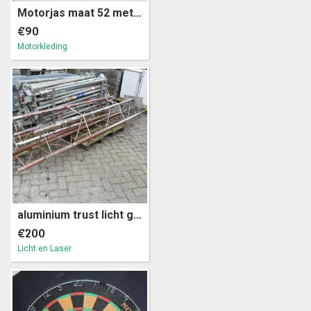
Motorjas maat 52 met handschoenen (a24)32
€90
Motorkleding
aluminium trust licht geluid steiger statief (A12)11
€200
Licht en Laser