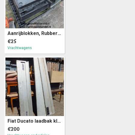
Aanrijblokken, Rubber met staalplaat rug (32)28
€25
Vrachtwagens
Fiat Ducato laadbak kleppen zijschotten met sluiting (a28)49
€200