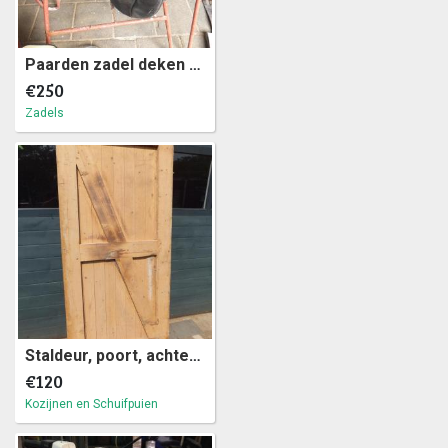
Paarden zadel deken cap beschermers en kopstuk (a36)7
€250
Zadels
Staldeur, poort, achterdeur, schuurdeur 94 x 203 cm (a8)43
€120
Kozijnen en Schuifpuien