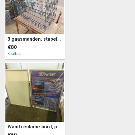
3 gaasmanden, stapelbaar 45x97x25cm (a31)19
€80
Knuffels
Wand reclame bord, posterbord met kliklijst 74x105cm (a31)15
€60