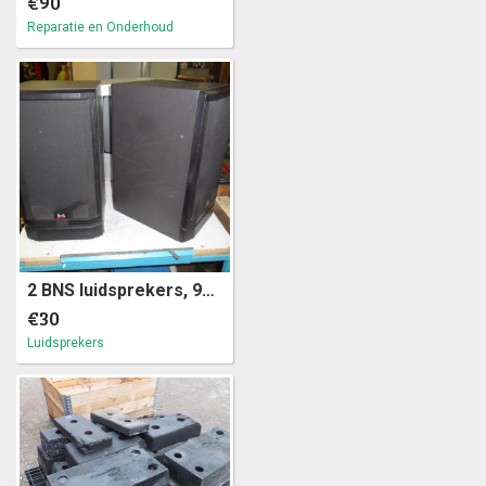
€90
Reparatie en Onderhoud
2 BNS luidsprekers, 90 watt, 2,5 way (a3)30
€30
Luidsprekers