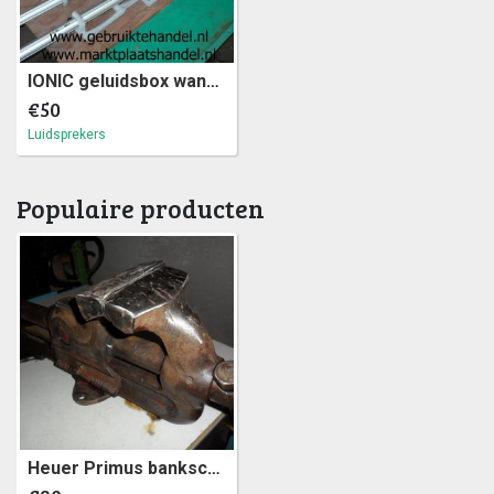
IONIC geluidsbox wandsteunen alle richtingen verstelbaar (2a)13
€50
Luidsprekers
Populaire producten
Heuer Primus bankschroef, 150mm bek (a26)8