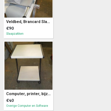
Veldbed, Brancard Slaapzak bed (a9)32
€90
Slaapzakken
Computer, printer, bijzet tafeltje (a21)8
€40
Overige Computer en Software