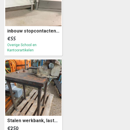
inbouw stopcontacten voor keuken, werkblad of boreau (a24)50
€55
Overige School en
Kantoorartikelen
Stalen werkbank, lastafel met Hemklem bankschroef (a26)6
€250