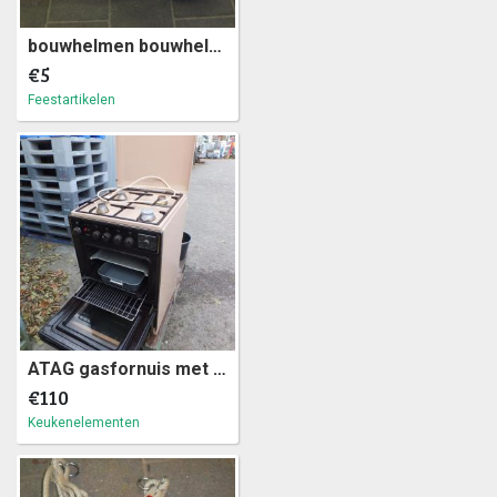
bouwhelmen bouwhelm (a18)1
€5
Feestartikelen
ATAG gasfornuis met oven op aardgas (a3)11
€110
Keukenelementen