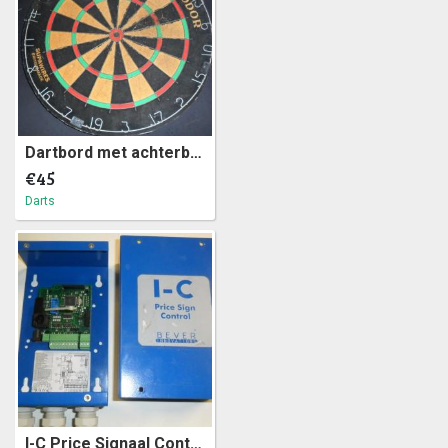
Dartbord met achterbord, gestoffeerd (a10)41
€45
Darts
I-C Price Signaal Control van Bever Innovations (a18)34