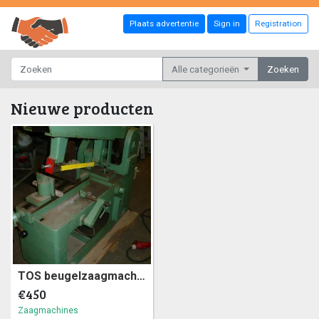
Plaats advertentie
Sign in
Registration
Alle categorieën
Zoeken
Nieuwe producten
TOS beugelzaagmachine, ijzer zaagmachine 380 volt (3a)8
€450
Zaagmachines