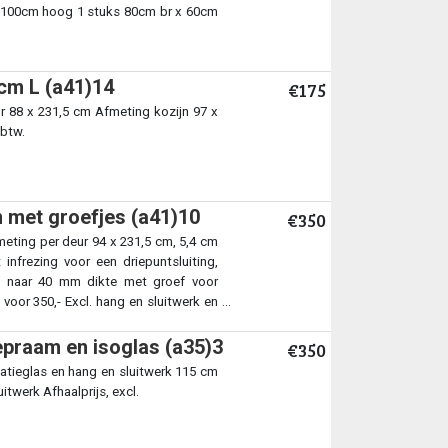
 x 100cm hoog 1 stuks 80cm br x 60cm
cm L (a41)14
€175
 88 x 231,5 cm Afmeting kozijn 97 x
 btw.
 met groefjes (a41)10
€350
eting per deur 94 x 231,5 cm, 5,4 cm
infrezing voor een driepuntsluiting,
sd naar 40 mm dikte met groef voor
voor 350,- Excl. hang en sluitwerk en
praam en isoglas (a35)3
€350
atieglas en hang en sluitwerk 115 cm
itwerk Afhaalprijs, excl.