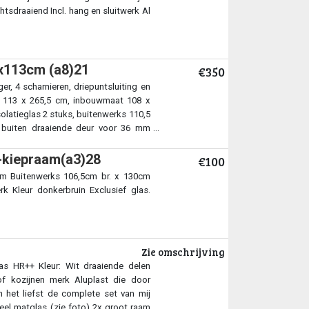
htsdraaiend Incl. hang en sluitwerk Al
5x113cm (a8)21
€350
r, 4 scharnieren, driepuntsluiting en
rks 113 x 265,5 cm, inbouwmaat 108 x
olatieglas 2 stuks, buitenwerks 110,5
 buiten draaiende deur voor 36 mm
-kiepraam(a3)28
€100
am Buitenwerks 106,5cm br. x 130cm
k Kleur donkerbruin Exclusief glas.
Zie omschrijving
las HR++ Kleur: Wit draaiende delen
of kozijnen merk Aluplast die door
 het liefst de complete set van mij
eel matglas (zie foto) 2x groot raam