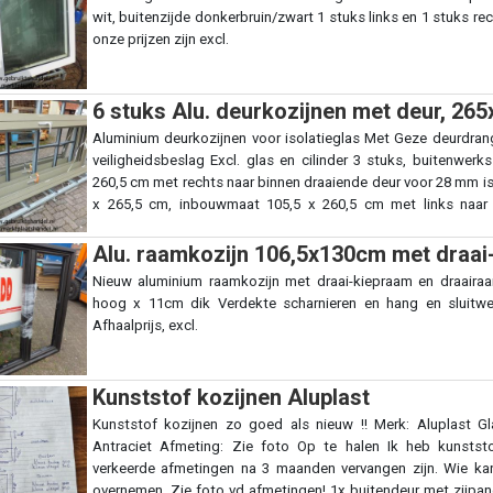
wit, buitenzijde donkerbruin/zwart 1 stuks links en 1 stuks rec
onze prijzen zijn excl.
6 stuks Alu. deurkozijnen met deur, 26
Aluminium deurkozijnen voor isolatieglas Met Geze deurdrange
veiligheidsbeslag Excl. glas en cilinder 3 stuks, buitenwe
260,5 cm met rechts naar binnen draaiende deur voor 28 mm is
x 265,5 cm, inbouwmaat 105,5 x 260,5 cm met links naar
isolatieglas De prijs is per stuk, excl. btw.
Alu. raamkozijn 106,5x130cm met draai
Nieuw aluminium raamkozijn met draai-kiepraam en draaira
hoog x 11cm dik Verdekte scharnieren en hang en sluitwer
Afhaalprijs, excl.
Kunststof kozijnen Aluplast
Kunststof kozijnen zo goed als nieuw !! Merk: Aluplast G
Antraciet Afmeting: Zie foto Op te halen Ik heb kunstst
verkeerde afmetingen na 3 maanden vervangen zijn. Wie kan
overnemen. Zie foto vd afmetingen! 1x buitendeur met zijpan