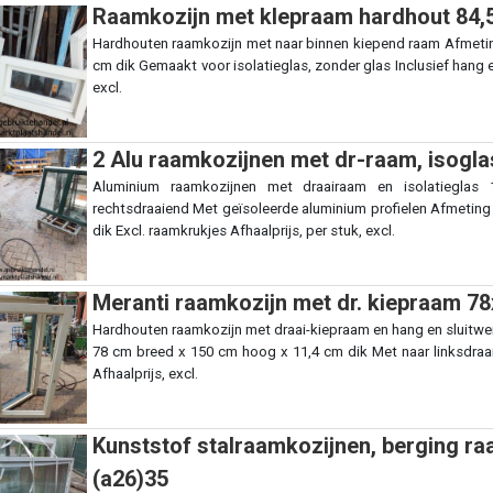
Raamkozijn met klepraam hardhout 84,
Hardhouten raamkozijn met naar binnen kiepend raam Afmetin
cm dik Gemaakt voor isolatieglas, zonder glas Inclusief hang en
excl.
2 Alu raamkozijnen met dr-raam, isogl
Aluminium raamkozijnen met draairaam en isolatieglas 
rechtsdraaiend Met geïsoleerde aluminium profielen Afmetin
dik Excl. raamkrukjes Afhaalprijs, per stuk, excl.
Meranti raamkozijn met dr. kiepraam 7
Hardhouten raamkozijn met draai-kiepraam en hang en sluitwer
78 cm breed x 150 cm hoog x 11,4 cm dik Met naar linksdraa
Afhaalprijs, excl.
Kunststof stalraamkozijnen, berging ra
(a26)35