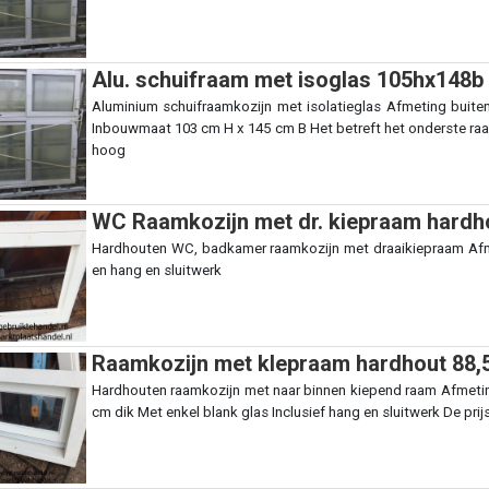
Alu. schuifraam met isoglas 105hx148b
Aluminium schuifraamkozijn met isolatieglas Afmeting bui
Inbouwmaat 103 cm H x 145 cm B Het betreft het onderste raa
hoog
WC Raamkozijn met dr. kiepraam hardh
Hardhouten WC, badkamer raamkozijn met draaikiepraam Afm
en hang en sluitwerk
Raamkozijn met klepraam hardhout 88,
Hardhouten raamkozijn met naar binnen kiepend raam Afmetin
cm dik Met enkel blank glas Inclusief hang en sluitwerk De prijs 