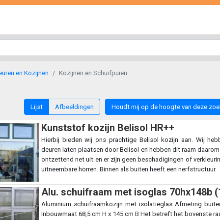
uren en Kozijnen
Kozijnen en Schuifpuien
Lijst
Afbeeldingen
Houdt mij op de hoogte van deze zo
Kunststof kozijn Belisol HR++
Hierbij bieden wij ons prachtige Belisol kozijn aan. Wij h
deuren laten plaatsen door Belisol en hebben dit raam daarom 
ontzettend net uit en er zijn geen beschadigingen of verkleurin
uitneembare horren. Binnen als buiten heeft een nerfstructuur.
Alu. schuifraam met isoglas 70hx148b (
Aluminium schuifraamkozijn met isolatieglas Afmeting bui
Inbouwmaat 68,5 cm H x 145 cm B Het betreft het bovenste r