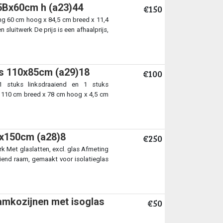
5Bx60cm h (a23)44
€150
g 60 cm hoog x 84,5 cm breed x 11,4
 sluitwerk De prijs is een afhaalprijs,
as 110x85cm (a29)18
€100
1 stuks linksdraaiend en 1 stuks
g 110 cm breed x 78 cm hoog x 4,5 cm
8x150cm (a28)8
€250
k Met glaslatten, excl. glas Afmeting
iend raam, gemaakt voor isolatieglas
amkozijnen met isoglas
€50