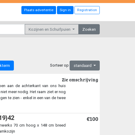
Plaats advertentie
Sign in
Registration
Kozijnen en Schuifpuien
Zoeken
Sorteer op
ekterm
standaard
Zie omschrijving
ebben aan de achterkant van ons huis
niet meer nodig. Het raam ziet er nog
gen te zien - enkel in een van de twee
19)42
€100
tenwerks 70 cm hoog x 148 cm breed
aamkozijn