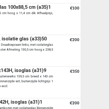
las 100x88,5 cm (a35)1
€100
5 cm hoog x 11,4 cm dik Afhaalprijs,
 isolatie glas (a33)50
€200
Draaikiepraam links, met isolatieglas
ooster Afmeting 130,5 cm hoog x 238,5
143H, isoglas (a31)9
€350
buitenwerks 139,5 cm breed x 143 cm
enzijde wit, buitenzijde lichtgrijs 1
 excl.
42H, isoglas (a31)1
€200
mkozijn met isolatieglas Binnenzijde