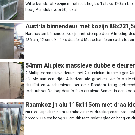
Witte kunststof kozijnen met isolatieglas 1 stuks 120cm br
hoog Per stuks voor 50,- excl.
Austria binnendeur met kozijn 88x231,5
Hardhouten binnendeurkozijn met stompe deur Afmeting deur
136 cm, 12 cm dik Links draaiend Met scharnieren excl. slot en
54mm Aluplex massieve dubbele deuren
2 Multiplex massieve deuren met 2 aluminium tussenlagen Afm
dik Me aan een zijde 4 horizontale groefjes, zie foto’s Met 
sluitlijst en 4 scharnieren per deur Rondom terug gefree
tochtrubber De loopdeur is links draaiend Samen in een koop 
btw.
Raamkozijn alu 115x115cm met draaikie
NIEUW Grijs aluminium raamkozijn met draaikiepraam Met isol
breed x 115 cm hoog x 8 cm dik Met isolatieglas en hang en slu