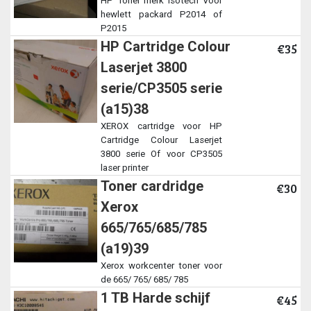
HP Toner merk Isotech Voor
hewlett packard P2014 of
P2015
HP Cartridge Colour
€35
Laserjet 3800
serie/CP3505 serie
(a15)38
XEROX cartridge voor HP
Cartridge Colour Laserjet
3800 serie Of voor CP3505
laser printer
Toner cardridge
€30
Xerox
665/765/685/785
(a19)39
Xerox workcenter toner voor
de 665/ 765/ 685/ 785
1 TB Harde schijf
€45