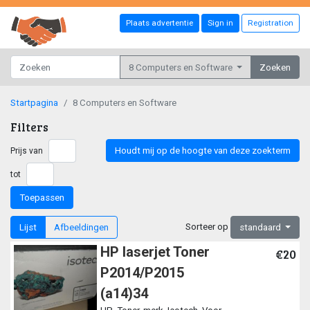
Plaats advertentie
Sign in
Registration
8 Computers en Software
Zoeken
Startpagina
8 Computers en Software
Filters
Houdt mij op de hoogte van deze zoekterm
Prijs van
tot
Toepassen
Sorteer op
Lijst
Afbeeldingen
standaard
HP laserjet Toner
€20
P2014/P2015
(a14)34