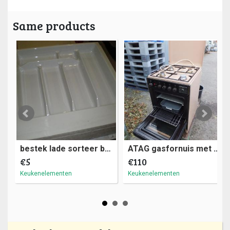
Same products
bestek lade sorteer bak verschillende kleuren (a11)10
ATAG gasfornuis met oven op aardgas (a3)11
€5
€110
Keukenelementen
Keukenelementen