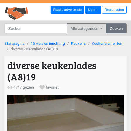
Plaats advertentie
Sign in
Registration
Alle categorieën
Zoeken
Startpagina
15 Huis en inrichting
Keukens
Keukenelementen
diverse keukenlades (A8)19
diverse keukenlades
(A8)19
4717 gezien
favoriet