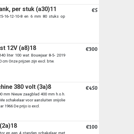
ank, per stuk (a30)11
€5
 25-16-12-10-8 en 6 mm 80 stuks op
st 12V (a8)18
€300
40 liter 100 wat Bouwjaar 8-5- 2019
cm Onze prijzen zijn excl. btw.
ine 380 volt (3a)8
€450
200 mm Nieuw zaagblad 400 mm h.o.h.
Me schakelaar voor aansluiten snijolie
1966 De prijs is excl.
(2a)18
€100
tor en een 4 standen schakelaar met