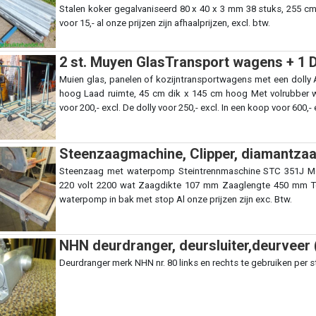
Stalen koker gegalvaniseerd 80 x 40 x 3 mm 38 stuks, 255 cm 
voor 15,- al onze prijzen zijn afhaalprijzen, excl. btw.
2 st. Muyen GlasTransport wagens + 1 D
Muien glas, panelen of kozijntransportwagens met een dolly 
hoog Laad ruimte, 45 cm dik x 145 cm hoog Met volrubber w
voor 200,- excl. De dolly voor 250,- excl. In een koop voor 600,- 
Steenzaagmachine, Clipper, diamantzaa
Steenzaag met waterpomp Steintrennmaschine STC 351J M
220 volt 2200 wat Zaagdikte 107 mm Zaaglengte 450 mm To
waterpomp in bak met stop Al onze prijzen zijn exc. Btw.
NHN deurdranger, deursluiter,deurveer 
Deurdranger merk NHN nr. 80 links en rechts te gebruiken per st