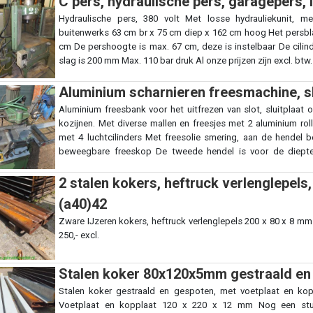
C pers, hydraulische pers, garagepers, 
Hydraulische pers, 380 volt Met losse hydrauliekunit, 
buitenwerks 63 cm br x 75 cm diep x 162 cm hoog Het persbl
cm De pershoogte is max. 67 cm, deze is instelbaar De cili
slag is 200 mm Max. 110 bar druk Al onze prijzen zijn excl. btw.
Aluminium scharnieren freesmachine, s
Aluminium freesbank voor het uitfrezen van slot, sluitplaat 
kozijnen. Met diverse mallen en freesjes met 2 aluminium rol
met 4 luchtcilinders Met freesolie smering, aan de hendel b
beweegbare freeskop De tweede hendel is voor de diept
instellingen Type PDP F102 Met ondergebouwde materialen kast 
2 stalen kokers, heftruck verlenglepel
(a40)42
Zware IJzeren kokers, heftruck verlenglepels 200 x 80 x 8 m
250,- excl.
Stalen koker 80x120x5mm gestraald en 
Stalen koker gestraald en gespoten, met voetplaat en ko
Voetplaat en kopplaat 120 x 220 x 12 mm Nog een stuks