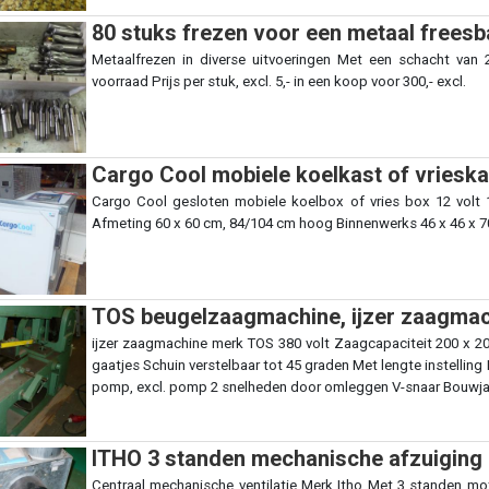
80 stuks frezen voor een metaal freesb
Metaalfrezen in diverse uitvoeringen Met een schacht van
voorraad Prijs per stuk, excl. 5,- in een koop voor 300,- excl.
Cargo Cool mobiele koelkast of vrieska
Cargo Cool gesloten mobiele koelbox of vries box 12 volt 1
Afmeting 60 x 60 cm, 84/104 cm hoog Binnenwerks 46 x 46 x 70 
TOS beugelzaagmachine, ijzer zaagmach
ijzer zaagmachine merk TOS 380 volt Zaagcapaciteit 200 x 
gaatjes Schuin verstelbaar tot 45 graden Met lengte instelling 
pomp, excl. pomp 2 snelheden door omleggen V-snaar Bouwjaar 
ITHO 3 standen mechanische afzuiging 
Centraal mechanische ventilatie Merk Itho Met 3 standen mo