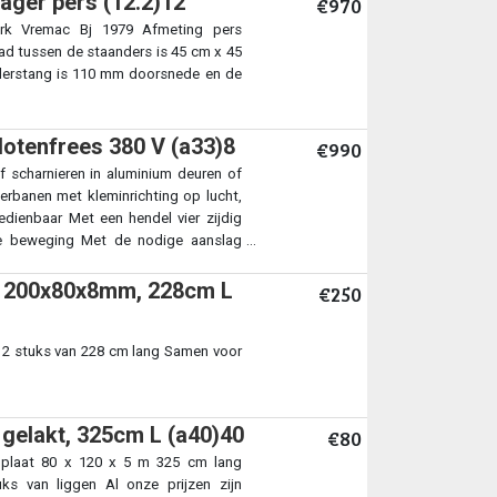
lager pers (12.2)12
€970
merk Vremac Bj 1979 Afmeting pers
ad tussen de staanders is 45 cm x 45
nderstang is 110 mm doorsnede en de
lotenfrees 380 V (a33)8
€990
of scharnieren in aluminium deuren of
lerbanen met kleminrichting op lucht,
edienbaar Met een hendel vier zijdig
e beweging Met de nodige aanslag
al onze prijzen zijn Excl.
s, 200x80x8mm, 228cm L
€250
m 2 stuks van 228 cm lang Samen voor
gelakt, 325cm L (a40)40
€80
pplaat 80 x 120 x 5 m 325 cm lang
 van liggen Al onze prijzen zijn