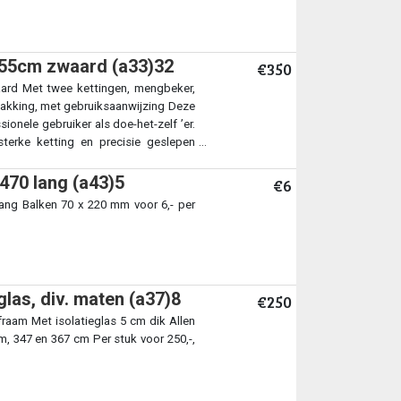
 55cm zwaard (a33)32
€350
rd Met twee kettingen, mengbeker,
pakking, met gebruiksaanwijzing Deze
onele gebruiker als doe-het-zelf ’er.
erke ketting en precisie geslepen
oudig en efficiënt verlopen. De zaag
(2-takt). Deze luchtgekoelde 0.9 pk
470 lang (a43)5
€6
 zorgt ervoor dat de motor eenvoudig
ang Balken 70 x 220 mm voor 6,- per
voor milieu en omgeving door een laag
aalprijzen, excl.
las, div. maten (a37)8
€250
raam Met isolatieglas 5 cm dik Allen
 347 en 367 cm Per stuk voor 250,-,