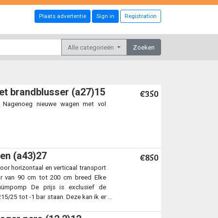
Plaats advertentie
Sign in
Registration
Alle categorieën
Zoeken
t brandblusser (a27)15
€350
er Nagenoeg nieuwe wagen met vol
en (a43)27
€850
r horizontaal en verticaal transport
aar van 90 cm tot 200 cm breed Elke
uümpomp De prijs is exclusief de
/25 tot -1 bar staan. Deze kan ik er