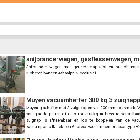
snijbranderwagen, gasflessenwagen, me
Snijbrander wagen met gereedschapskist en brandbluss
rubberen banden Afhaalprijs, exclusief
Muyen vacuümheffer 300 kg 3 zuignapp
Muyen glasheffer met 3 zuignappen van 300 mm doorsnede Voo
van gladde platen of glas tot 300 kg In breedte verstelb
zuignap is afneembaar en los te koppelen van de vac
vacuümpomp Ik heb een Airpress vacuüm compressor type H215
voor 200,- bij leveren Al onze prijzen zijn excl.