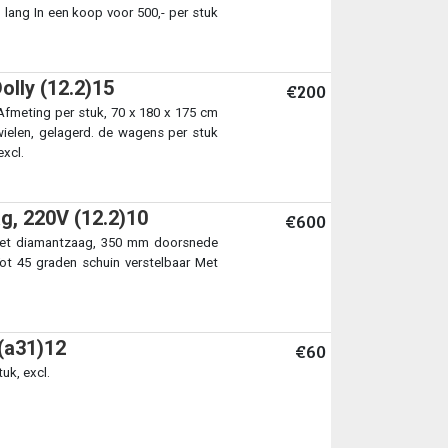
lang In een koop voor 500,- per stuk
olly (12.2)15
€200
Afmeting per stuk, 70 x 180 x 175 cm
ielen, gelagerd. de wagens per stuk
excl.
g, 220V (12.2)10
€600
et diamantzaag, 350 mm doorsnede
t 45 graden schuin verstelbaar Met
(a31)12
€60
uk, excl.