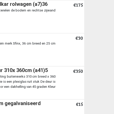
lkar rolwagen (a7)36
€175
kwielen de bodem en rechtse zijwand
€30
ein merk Sfinx, 36 cm breed en 25 cm
ur 310x 360cm (a41)5
€350
eting buitenwerks 310 cm breed x 360
s een plexiglas ruit stuk De deur is
or een dakhelling van 45 graden Kleur
m gegalvaniseerd
€15