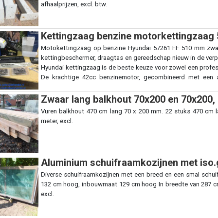
afhaalprijzen, excl. btw.
Kettingzaag benzine motorkettingzaag
Motokettingzaag op benzine Hyundai 57261 FF 510 mm zwaa
kettingbeschermer, draagtas en gereedschap nieuw in de ver
Hyundai kettingzaag is de beste keuze voor zowel een professi
De krachtige 42cc benzinemotor, gecombineerd met een st
snijbladen, zorgen ervoor dat talloze zaagwerkzaamheden eenv
wordt aangestuurd door een krachtige benzine motor 42cc 
Zwaar lang balkhout 70x200 en 70x200, 
motor is uitgerust met de nieuwste Euro 2 technologie. Dit
Vuren balkhout 470 cm lang 70 x 200 mm. 22 stuks 470 cm l
start en lang te gebruiken is. Bovendien is deze vriendelijk 
meter, excl.
brandstofverbruik en weinig geluidsoverlast. De prijzen zijn afh
Aluminium schuifraamkozijnen met iso.g
Diverse schuifraamkozijnen met een breed en een smal schuif
132 cm hoog, inbouwmaat 129 cm hoog In breedte van 287 cm,
excl.