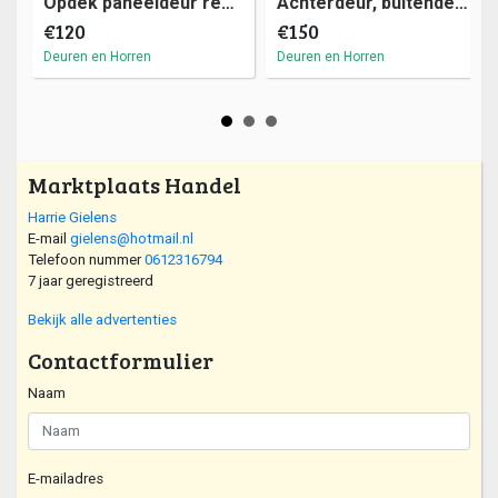
Opdek paneeldeur rechts, 73 x 211,5 cm (a44)14
Achterdeur, buitendeur hardhout, iosoglas 88 x 201cm (a24)19
€120
€150
Deuren en Horren
Deuren en Horren
Marktplaats Handel
Harrie Gielens
E-mail
gielens@hotmail.nl
Telefoon nummer
0612316794
7 jaar geregistreerd
Bekijk alle advertenties
Contactformulier
Naam
E-mailadres