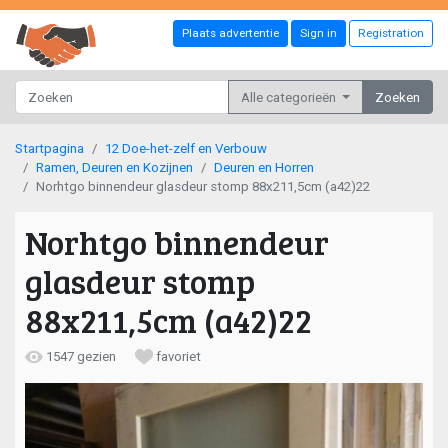
Plaats advertentie
Sign in
Registration
Alle categorieën
Zoeken
Startpagina
12 Doe-het-zelf en Verbouw
Ramen, Deuren en Kozijnen
Deuren en Horren
Norhtgo binnendeur glasdeur stomp 88x211,5cm (a42)22
Norhtgo binnendeur
glasdeur stomp
88x211,5cm (a42)22
1547 gezien
favoriet