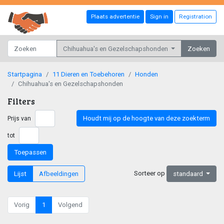
Plaats advertentie
Sign in
Registration
Chihuahua's en Gezelschapshonden
Zoeken
Startpagina
11 Dieren en Toebehoren
Honden
Chihuahua's en Gezelschapshonden
Filters
Houdt mij op de hoogte van deze zoekterm
Prijs van
tot
Toepassen
Sorteer op
Lijst
Afbeeldingen
standaard
Vorig
1
Volgend