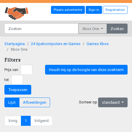
Plaats advertentie
Sign in
Registration
Xbox One
Zoeken
Startpagina
24 Spelcomputers en Games
Games Xbox
Xbox One
Filters
Houdt mij op de hoogte van deze zoekterm
Prijs van
tot
Toepassen
Sorteer op
Lijst
Afbeeldingen
standaard
Vorig
1
Volgend